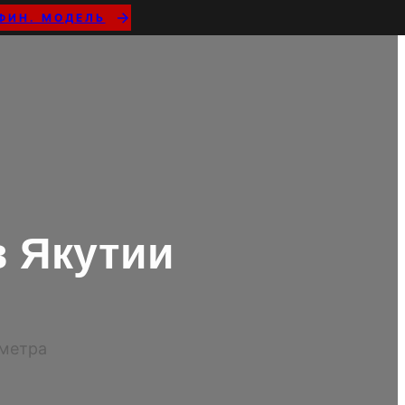
ФИН. МОДЕЛЬ
 Якутии
иметра