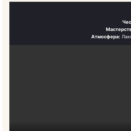
Чес
Мастерств
Атмосфера:
Лако