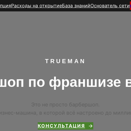
пция
Расходы на открытие
База знаний
Основатель сети
TR
UEMAN
шоп по франшизе в
Это не просто барбершоп.
изнес-машина, в которой всё настроено до милл
КОНСУЛЬТАЦИЯ