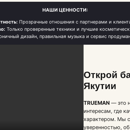
НАШИ ЦЕННОСТИ:
тность:
Прозрачные отношения с партнерами и клиент
о:
Только проверенные техники и лучшие косметическ
ничный дизайн, правильная музыка и сервис продума
Открой б
Якутии
TRUEMAN
— это н
интересам, где к
характером. Мы с
уверенностью, о