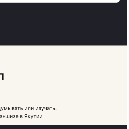
п
и
думывать или изучать.
раншизе в Якутии