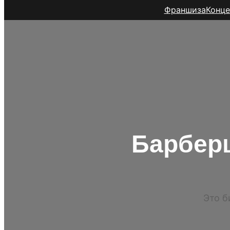
Франшиза
Конце
Барбер
Это б