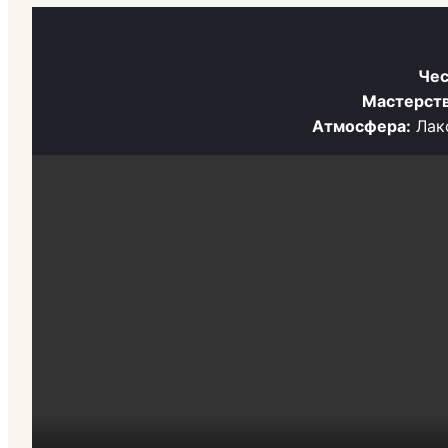
Чес
Мастерств
Атмосфера:
Лако