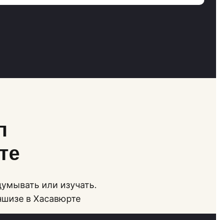
п
те
думывать или изучать.
ншизе в Хасавюрте