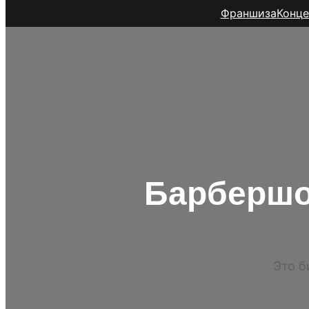
Франшиза
Конце
Барбершо
Это б