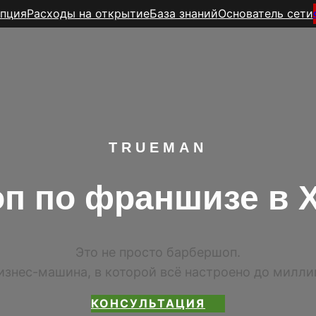
пция
Расходы на открытие
База знаний
Основатель сети
TR
UEMAN
п по франшизе в 
Это не просто барбершоп.
изнес-машина, в которой всё настроено до милл
КОНСУЛЬТАЦИЯ