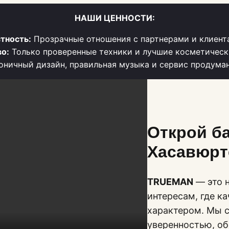
НАШИ ЦЕННОСТИ:
тность:
Прозрачные отношения с партнерами и клиент
о:
Только проверенные техники и лучшие косметическ
ничный дизайн, правильная музыка и сервис продума
Открой б
Хасавюрт
TRUEMAN
— это н
интересам, где к
характером. Мы с
уверенностью, о