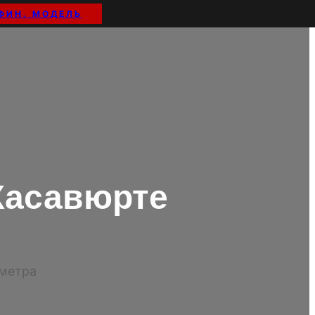
ФИН. МОДЕЛЬ
Хасавюрте
иметра