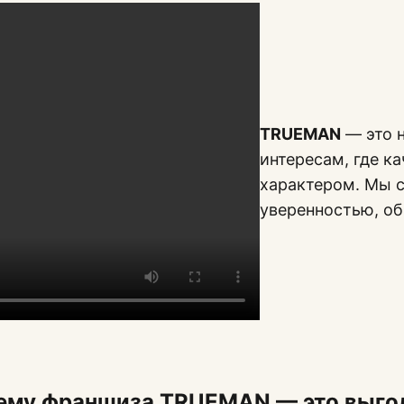
TRUEMAN
— это н
интересам, где к
характером. Мы с
уверенностью, о
ему франшиза TRUEMAN — это выго