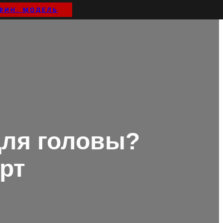
ФИН. МОДЕЛЬ
для головы?
рт