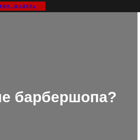
ФИН. МОДЕЛЬ
тие барбершопа?