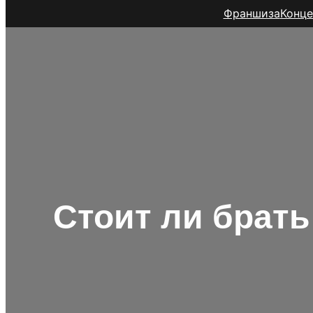
Франшиза
Конце
Стоит ли брать