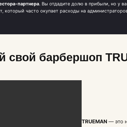
естора-партнера
. Вы отдадите долю в прибыли, но у в
ит, который часто окупает расходы на администраторо
й свой барбершоп T
TRUEMAN
— это н