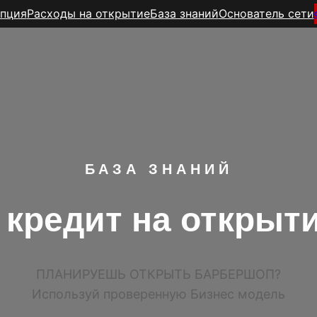
пция
Расходы на открытие
База знаний
Основатель сети
БАЗА ЗНАНИЙ
 кредит на откры
ПЛАНИРУЕШЬ ОТКРЫТЬ БАРБЕРШОП?
Используй проверенную Бизнес модель