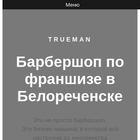
Меню
TR
UEMAN
Барбершоп по
франшизе в
Белореченске
Это не просто барбершоп.
Это бизнес-машина, в которой всё
настроено до миллиметра