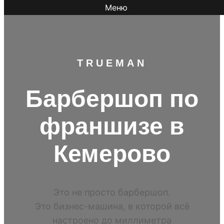
Меню
TR
UEMAN
Барбершоп по
франшизе в
Кемерово
Это не просто барбершоп.
Это бизнес-машина, в которой всё
настроено до миллиметра