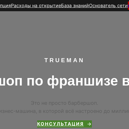
пция
Расходы на открытие
База знаний
Основатель сети
TR
UEMAN
оп по франшизе в
Это не просто барбершоп.
изнес-машина, в которой всё настроено до милл
КОНСУЛЬТАЦИЯ