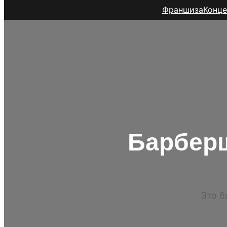
Франшиза
Конце
Барберш
Это б