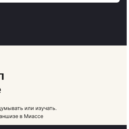
п
е
думывать или изучать.
раншизе в Миассе