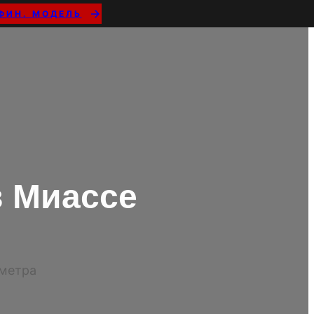
ФИН. МОДЕЛЬ
 Миассе
иметра