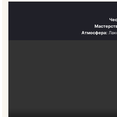
Чес
Мастерств
Атмосфера:
Лако