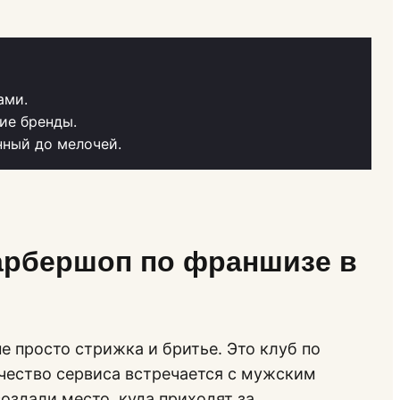
ами.
ие бренды.
нный до мелочей.
арбершоп по франшизе в
е просто стрижка и бритье. Это клуб по
ачество сервиса встречается с мужским
оздали место, куда приходят за