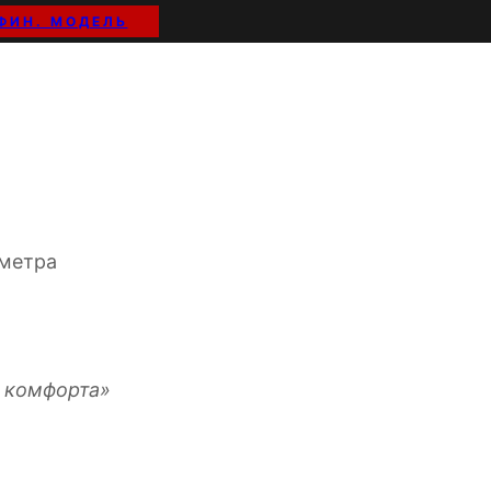
ФИН. МОДЕЛЬ
в Анапе
иметра
м комфорта»