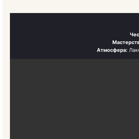
Чес
Мастерств
Атмосфера:
Лако