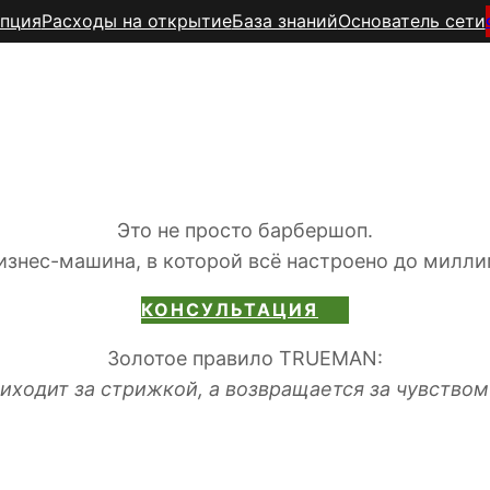
пция
Расходы на открытие
База знаний
Основатель сети
TR
UEMAN
шоп по франшизе 
Это не просто барбершоп.
изнес-машина, в которой всё настроено до милл
КОНСУЛЬТАЦИЯ
Золотое правило TRUEMAN:
иходит за стрижкой, а возвращается за чувство