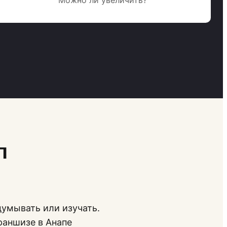
п
думывать или изучать.
раншизе в Анапе