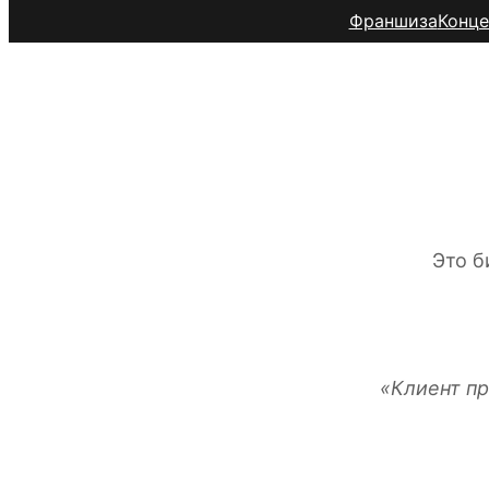
Франшиза
Конце
Барбер
Это б
«Клиент пр