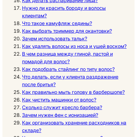
Как делать распаривание лица?
Нужно ли красить бороду и волосы
клиентам?
Что такое камуфляж седины?
Как выбрать триммер для окантовки?
Зачем использовать тальк?
Как удалять волосы из носа и ушей воском?
В чем разница между глиной, пастой и
помадой для волос?
Как подобрать стайлинг по типу волос?
Что делать, если у клиента раздражение
после бритья?
Как правильно мыть голову в барбершопе?
Как чистить машинки от волос?
Сколько служит кресло барбера?
Зачем нужен фен с ионизацией?
Как организовать хранение расходников на
складе?