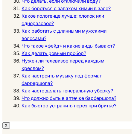
Что делать, если отключили воду?
Как бороться с запахом химии в зале?
Какое полотенце лучше: хлопок или
одноразовое?
Как работать с длинными мужскими
волосами?
Что такое «фейд» и какие виды бывают?
Как делать ровный пробор?
Нужен ли телевизор перед каждым
креслом?
Как настроить музыку под формат
барбершопа?
Как часто делать генеральную уборку?
Что должно быть в аптечке барбершопа?
Как быстро устранить порез при бритье?
Х