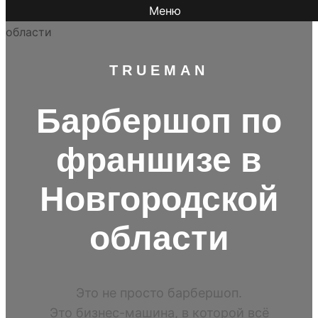
Меню
TR
UEMAN
Барбершоп по
франшизе в
Новгородской
области
Это не просто барбершоп.
Это бизнес-машина, в которой всё