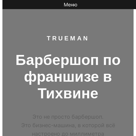
Меню
TR
UEMAN
Барбершоп по
франшизе в
Тихвине
Это не просто барбершоп.
Это бизнес-машина, в которой всё
настроено до миллиметра