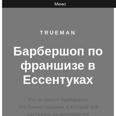
Меню
TR
UEMAN
Барбершоп по
франшизе в
Ессентуках
Это не просто барбершоп.
Это бизнес-машина, в которой всё
настроено до миллиметра