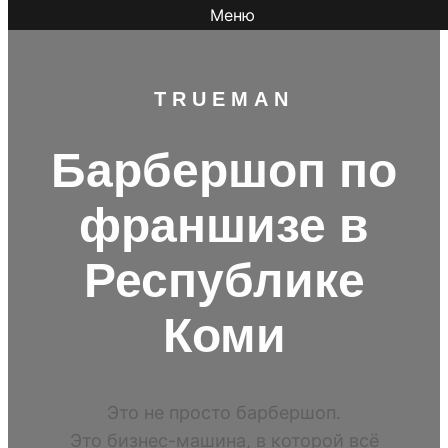
Меню
TR
UEMAN
Барбершоп по
франшизе в
Республике
Коми
Это не просто барбершоп.
Это бизнес-машина, в которой всё