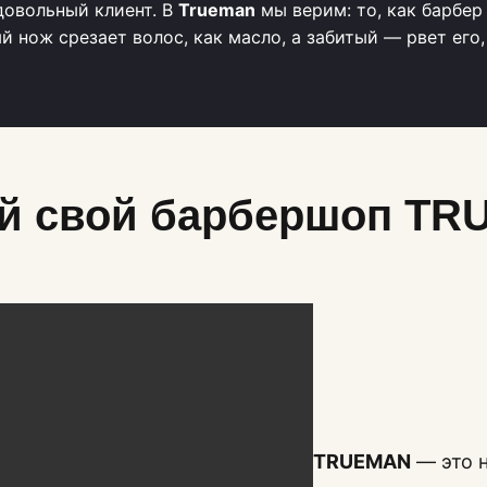
довольный клиент. В
Trueman
мы верим: то, как барбер
 нож срезает волос, как масло, а забитый — рвет его
й свой барбершоп T
TRUEMAN
— это н