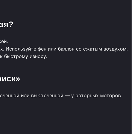
зя?
жей.
х. Используйте фен или баллон со сжатым воздухом.
 к быстрому износу.
оиск»
люченной или выключенной — у роторных моторов