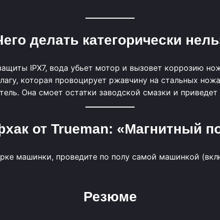
 Чего делать категорически нель
ащиты IPX7, вода убьет мотор и вызовет коррозию но
агу, которая провоцирует ржавчину на стальных ножа
тель. Она смоет остатки заводской смазки и приведет
хак от Trueman: «Магнитный п
орке машинки, проведите по полу самой машинкой (вк
Резюме