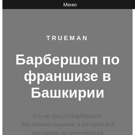
Меню
TR
UEMAN
Барбершоп по
франшизе в
Башкирии
Это не просто барбершоп.
Это бизнес-машина, в которой всё
настроено до миллиметра