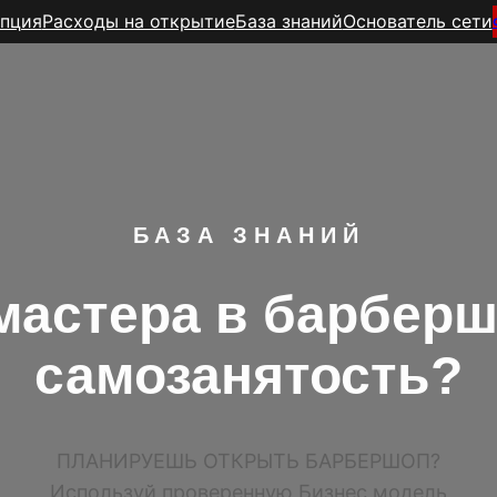
пция
Расходы на открытие
База знаний
Основатель сети
БАЗА ЗНАНИЙ
астера в барберш
самозанятость?
ПЛАНИРУЕШЬ ОТКРЫТЬ БАРБЕРШОП?
Используй проверенную Бизнес модель