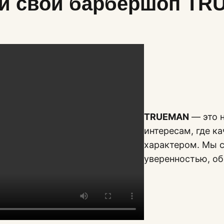
й свой барбершоп T
TRUEMAN
— это н
интересам, где к
характером. Мы с
уверенностью, о