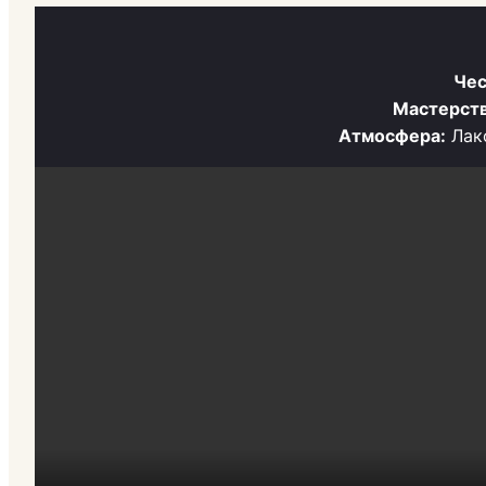
Чес
Мастерств
Атмосфера:
Лако