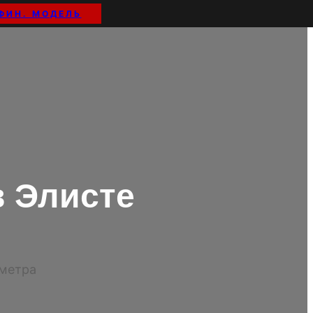
ФИН. МОДЕЛЬ
 Элисте
иметра