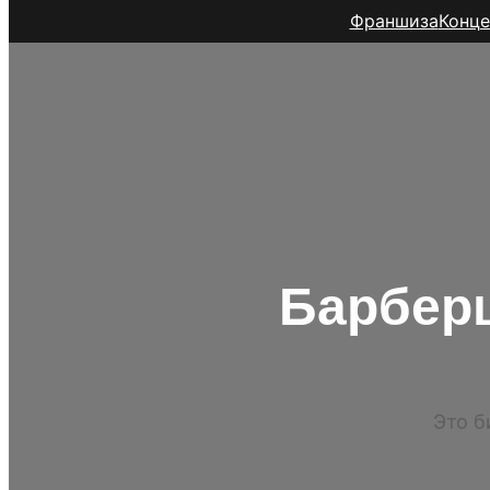
Франшиза
Конце
Барбер
Это б