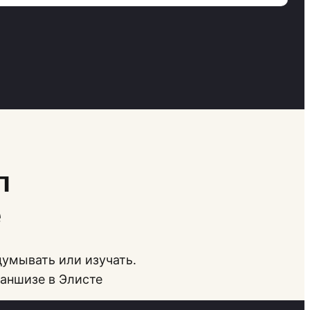
п
е
думывать или изучать.
раншизе в Элисте