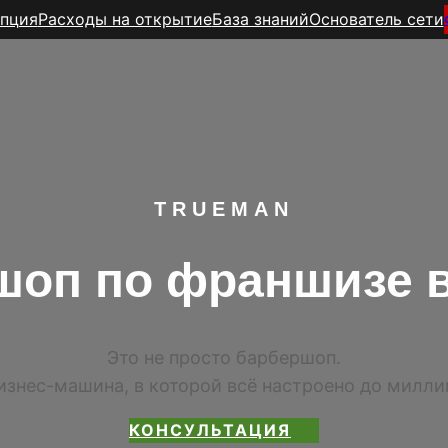
пция
Расходы на открытие
База знаний
Основатель сети
TR
UEMAN
шоп по франшизе в
Это не просто барбершоп.
изнес-машина, в которой всё настроено до милл
КОНСУЛЬТАЦИЯ