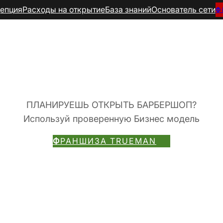
епция
Расходы на открытие
База знаний
Основатель сети
Ф
БАЗА ЗНАНИЙ
арбершоп от воров
ПЛАНИРУЕШЬ ОТКРЫТЬ БАРБЕРШОП?
Используй проверенную Бизнес модель
Ф
РАНШИЗА TRUEMAN