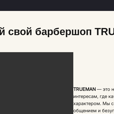
й свой барбершоп T
TRUEMAN
— это н
интересам, где к
характером. Мы с
общением и безу