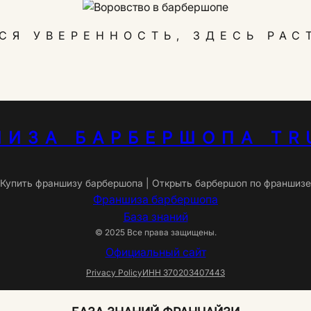
СЯ УВЕРЕННОСТЬ, ЗДЕСЬ РАС
ШИЗА БАРБЕРШОПА TR
Купить франшизу барбершопа | Открыть барбершоп по франшизе
Франшиза барбершопа
База знаний
© 2025 Все права защищены.
Официальный сайт
Privacy Policy
ИНН 370203407443