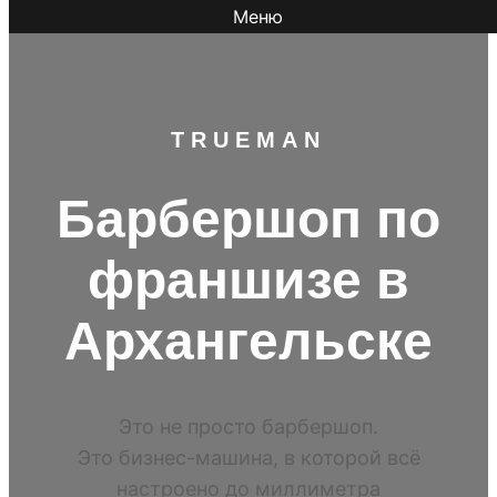
Меню
TR
UEMAN
Барбершоп по
франшизе в
Архангельске
Это не просто барбершоп.
Это бизнес-машина, в которой всё
настроено до миллиметра