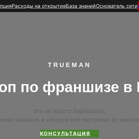
пция
Расходы на открытие
База знаний
Основатель сети
TR
UEMAN
оп по франшизе в 
Это не просто барбершоп.
изнес-машина, в которой всё настроено до милл
КОНСУЛЬТАЦИЯ