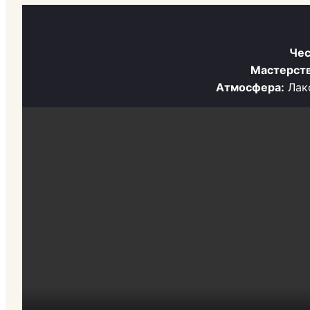
Чес
Мастерств
Атмосфера:
Лако