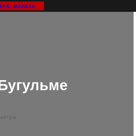
ФИН. МОДЕЛЬ
Бугульме
иметра