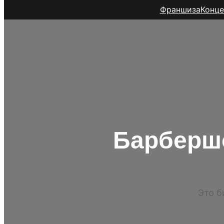
Франшиза
Конце
Барберш
Это б