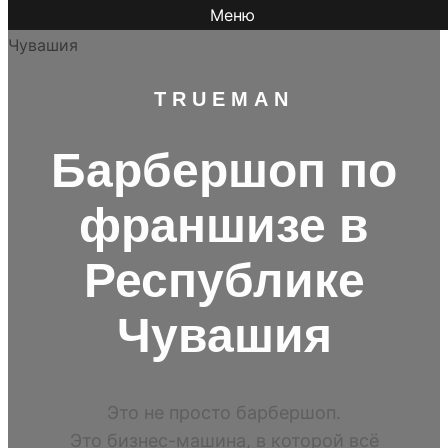
Меню
TR
UEMAN
Барбершоп по
франшизе в
Республике
Чувашия
Это не просто барбершоп.
Это бизнес-машина, в которой всё