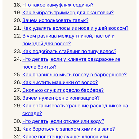
Что такое камуфляж седины?
Как выбрать триммер для окантовки?
Зачем использовать тальк?
Как удалять волосы из носа и ушей воском?
В чем разница между глиной, пастой и
помадой для волос?
Как подобрать стайлинг по типу волос?
Что делать, если у клиента раздражение
после бритья?
Как правильно мыть голову в барбершопе?
Как чистить машинки от волос?
Сколько служит кресло барбера?
Зачем нужен фен с ионизацией?
Как организовать хранение расходников на
складе?
Что делать, если отключили воду?
Как бороться с запахом химии в зале?
Какое полотенце лучше: хлопок или