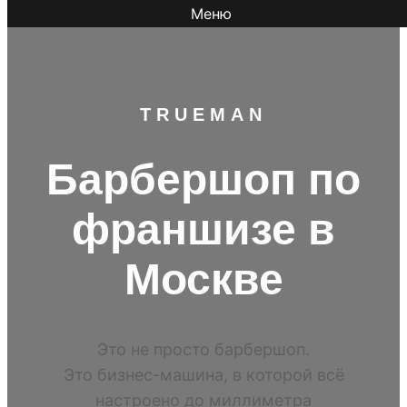
Меню
TR
UEMAN
Барбершоп по
франшизе в
Москве
Это не просто барбершоп.
Это бизнес-машина, в которой всё
настроено до миллиметра