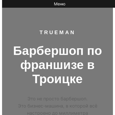
Меню
TR
UEMAN
Барбершоп по
франшизе в
Троицке
Это не просто барбершоп.
Это бизнес-машина, в которой всё
настроено до миллиметра