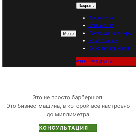
Закрыть
Франшиза
TR
UEMAN
Концепция
Расходы на открыт
Меню
Барбершоп по
База знаний
Основатель сети
франшизе в
ФИН. МОДЕЛЬ
Лениногорске
Это не просто барбершоп.
Это бизнес-машина, в которой всё настроено
до миллиметра
КОНСУЛЬТАЦИЯ