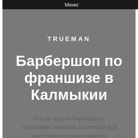
Меню
TR
UEMAN
Барбершоп по
франшизе в
Калмыкии
Это не просто барбершоп.
Это бизнес-машина, в которой всё
настроено до миллиметра