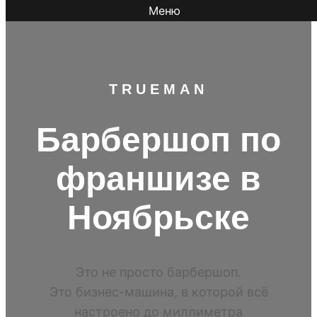
Меню
TR
UEMAN
Барбершоп по
франшизе в
Ноябрьске
Это не просто барбершоп.
Это бизнес-машина, в которой всё
настроено до миллиметра