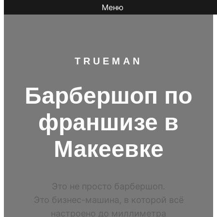
Меню
TR
UEMAN
Барбершоп по
франшизе в
Макеевке
Это не просто барбершоп.
Это бизнес-машина, в которой всё
настроено до миллиметра