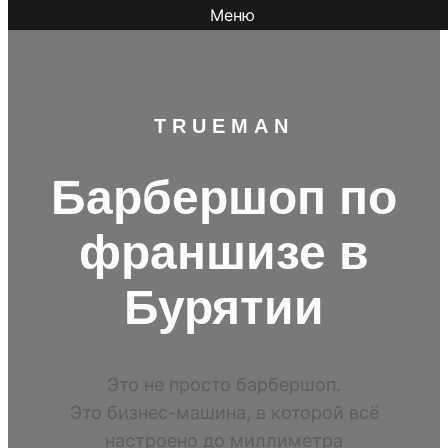
Меню
TR
UEMAN
Барбершоп по
франшизе в
Бурятии
Это не просто барбершоп.
Это бизнес-машина, в которой всё
настроено до миллиметра